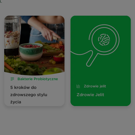
.
Bakterie Probiotyczne
Zdrowie jelit
5 kroków do
zdrowszego stylu
Zdrowie Jelit
życia