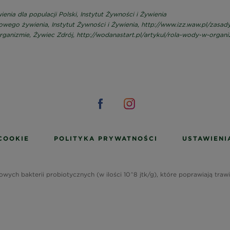
ienia dla populacji Polski, Instytut Żywności i Żywienia
łowego żywienia, Instytut Żywności i Żywienia, http://www.izz.waw.pl/zas
organizmie, Żywiec Zdrój, http://wodanastart.pl/artykul/rola-wody-w-organ
COOKIE
POLITYKA PRYWATNOŚCI
USTAWIENI
owych bakterii probiotycznych (w ilości 10^8 jtk/g), które poprawiają traw