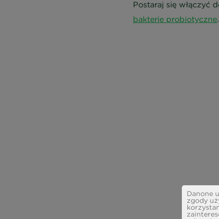
Postaraj się włączyć
bakterie probiotyczne
.
Danone uż
zgody uż
korzystan
zainteres