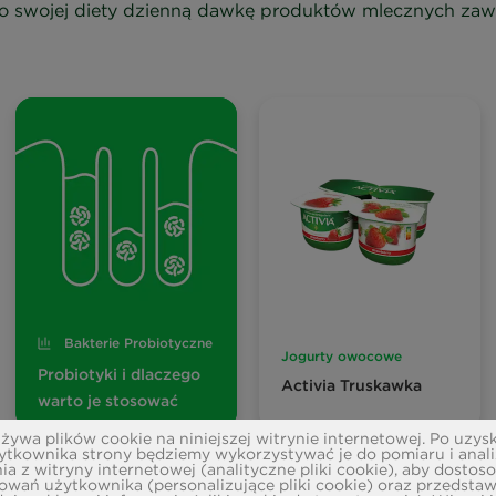
 do swojej diety dzienną dawkę produktów mlecznych zaw
Bakterie Probiotyczne
Jogurty owocowe
Probiotyki i dlaczego
Activia Truskawka
warto je stosować
ywa plików cookie na niniejszej witrynie internetowej. Po uzys
ytkownika strony będziemy wykorzystywać je do pomiaru i anal
ia z witryny internetowej (analityczne pliki cookie), aby dostos
owań użytkownika (personalizujące pliki cookie) oraz przedsta