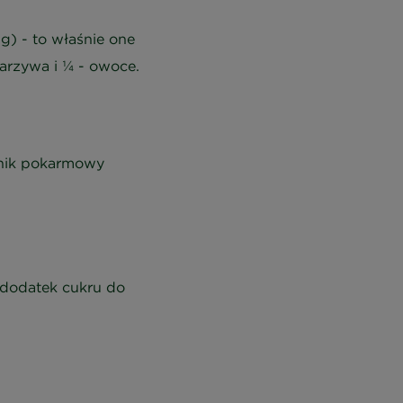
) - to właśnie one
arzywa i ¼ - owoce.
nnik pokarmowy
 dodatek cukru do