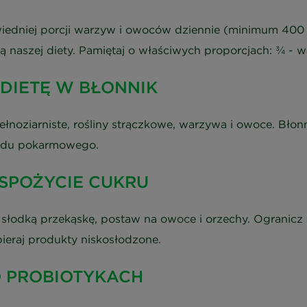
iedniej porcji warzyw i owoców dziennie (minimum 400 g
naszej diety. Pamiętaj o właściwych proporcjach: ¾ - w
 DIETĘ W BŁONNIK
łnoziarniste, rośliny strączkowe, warzywa i owoce. Bło
wodu pokarmowego.
 SPOŻYCIE CUKRU
 słodką przekąskę, postaw na owoce i orzechy. Ogranicz
ieraj produkty niskosłodzone.
 O PROBIOTYKACH