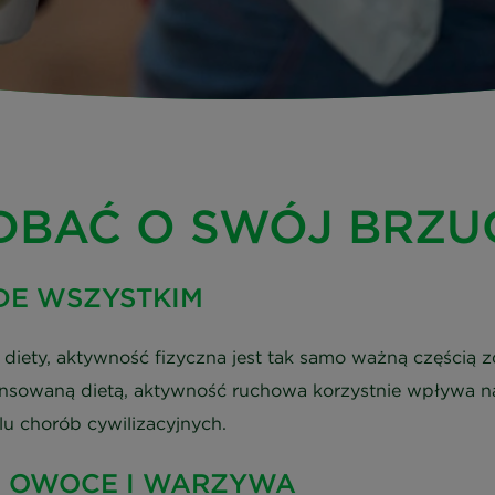
DBAĆ O SWÓJ BRZU
EDE WSZYSTKIM
diety, aktywność fizyczna jest tak samo ważną częścią z
ansowaną dietą, aktywność ruchowa korzystnie wpływa n
lu chorób cywilizacyjnych.
E OWOCE I WARZYWA