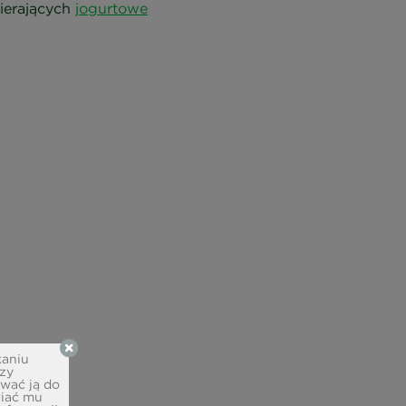
ierających
jogurtowe
kaniu
izy
ować ją do
wiać mu