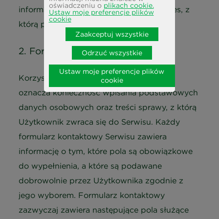
oświadczeniu o
plikach cookie.
informacje znajdują się w Polityce Cookies, z
Ustaw moje preferencje plików
cookie
którą prosimy się zapoznać.
Zaakceptuj wszystkie
2. Formularz kontaktowy
Odrzuć wszystkie
Ustaw moje preferencje plików
Korzystanie z Formularza kontaktowego
cookie
oznacza konieczność wpisania podstawowych
danych osobowych oraz treści sprawy, z którą
Użytkownik zwraca się do Serwisu. Każdy
formularz kontaktowy Serwisu zawiera
informację o tym, które pola są obowiązkowe
do wypełnienia, a które są podawane
dobrowolnie przez Użytkownika zgodnie z
jego wyborem. Formularz kontaktowy
zazwyczaj zawiera następujące pola służące