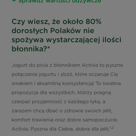
Sprawdź wartości odżywcze
Informacja o wartościach
Czy wiesz, że około 80%
odżywczych
dorosłych Polaków nie
Kalorie
270 kJ / 64
spożywa wystarczającej ilości
kcal
błonnika?*
Tłuszcz
1,2 g
Jogurt do picia z błonnikiem Activia to pyszne
połączenie jogurtu i zbóż, które oczaruje Cię
w tym kwasy nasycone
0,8 g
smakiem i aksamitną konsystencją! To świetna
Węglowodany
10,0 g
propozycja dla wszystkich, którzy pragną
czerpać przyjemność z każdego łyka, a
w tym cukry
9,9 g
zarazem chcą dbać o zdrowie swoich jelit,
komfort trawienia oraz dobre samopoczucie.
Błonnik
1,0 g
1,2
Activia. Pyszna dla Ciebie, dobra dla jelit.