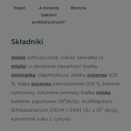
Wapń
4 miliardy
Błonnik
bakterii
probiotycznych*
Składniki
mleko
odtłuszczone, cukier, serwatka (z
mleka
) o obniżonej zawartości białka,
śmietanka
, oligofruktoza, otręby
pszenne
0,15
%, mąka
pszenna
pełnoziarnista 0,15 %, błonnik
cytrusowy, naturalne aromaty, białka
mleka
,
8
bakterie: jogurtowe (10
jtk/g), ActiRegularis
7
Bifidobacterium CNCM I-2494 (3,1 x 10
jtk/g),
koncentrat soku z cytryny.