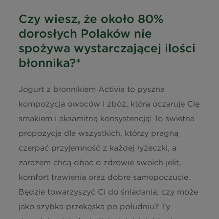
Informacja o wartościach
Czy wiesz, że około 80%
odżywczych
dorosłych Polaków nie
Kalorie
423 kJ / 101
spożywa wystarczającej ilości
kcal
błonnika?*
Tłuszcz
4,2 g
Jogurt z błonnikiem Activia to pyszna
kompozycja owoców i zbóż, która oczaruje Cię
w tym kwasy nasycone
2,3 g
smakiem i aksamitną konsystencją! To świetna
Węglowodany
11,2 g
propozycja dla wszystkich, którzy pragną
czerpać przyjemność z każdej łyżeczki, a
w tym cukry
8,7 g
zarazem chcą dbać o zdrowie swoich jelit,
komfort trawienia oraz dobre samopoczucie.
Błonnik
2,0 g
Będzie towarzyszyć Ci do śniadania, czy może
jako szybka przekąska po południu? Ty
Białko (Protein)
3,5 g