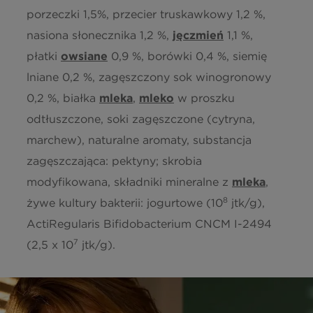
porzeczki 1,5%, przecier truskawkowy 1,2 %,
nasiona słonecznika 1,2 %,
jęczmień
1,1 %,
płatki
owsiane
0,9 %, borówki 0,4 %, siemię
lniane 0,2 %, zagęszczony sok winogronowy
0,2 %, białka
mleka
,
mleko
w proszku
odtłuszczone, soki zagęszczone (cytryna,
marchew), naturalne aromaty, substancja
zagęszczająca: pektyny; skrobia
modyfikowana, składniki mineralne z
mleka
,
8
żywe kultury bakterii: jogurtowe (10
jtk/g),
ActiRegularis Bifidobacterium CNCM I-2494
7
(2,5 x 10
jtk/g).