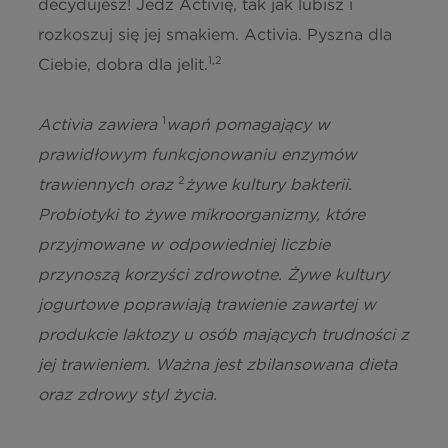
decydujesz! Jedz Activię, tak jak lubisz i
Sól (Salt)
rozkoszuj się jej smakiem. Activia. Pyszna dla
0,1 g
1,2
Ciebie, dobra dla jelit.
Wapń (Calcium)
103,4 mg (13
%*)
1
Activia zawiera
wapń pomagający w
*Referencyjna wartość spożycia dla przeciętnej osoby dorosłej (8400 kJ
prawidłowym funkcjonowaniu enzymów
/ 2000 kcal). Kubek zawiera 1 porcję równą 170 g.
2
trawiennych oraz
żywe kultury bakterii.
Probiotyki to żywe mikroorganizmy, które
przyjmowane w odpowiedniej liczbie
przynoszą korzyści zdrowotne. Żywe kultury
jogurtowe poprawiają trawienie zawartej w
produkcie laktozy u osób mających trudności z
jej trawieniem. Ważna jest zbilansowana dieta
oraz zdrowy styl życia.