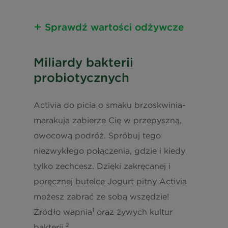
Sprawdź wartości odżywcze
Informacja o wartościach
Miliardy bakterii
odżywczych
probiotycznych
Kalorie
263 kJ / 61
kcal
Activia do picia o smaku brzoskwinia-
marakuja zabierze Cię w przepyszną,
Tłuszcz
1,2 g
owocową podróż. Spróbuj tego
niezwykłego połączenia, gdzie i kiedy
w tym kwasy nasycone
0,8 g
tylko zechcesz. Dzięki zakręcanej i
Węglowodany
9,9 g
poręcznej butelce Jogurt pitny Activia
możesz zabrać ze sobą wszędzie!
w tym cukry
9,9 g
1
Źródło wapnia
oraz żywych kultur
2
bakterii
.