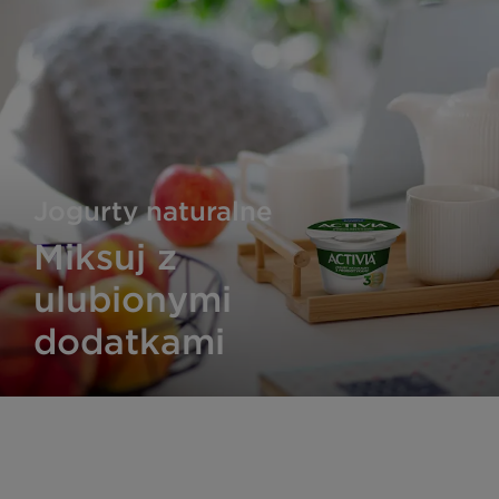
Jogurty naturalne
Miksuj z
ulubionymi
dodatkami