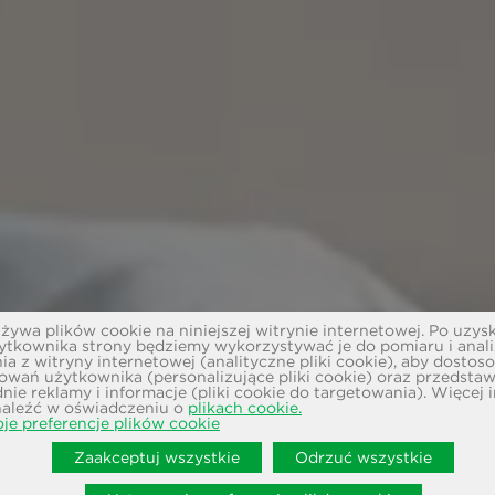
ywa plików cookie na niniejszej witrynie internetowej. Po uzys
ytkownika strony będziemy wykorzystywać je do pomiaru i anal
ia z witryny internetowej (analityczne pliki cookie), aby dostos
owań użytkownika (personalizujące pliki cookie) oraz przedsta
ie reklamy i informacje (pliki cookie do targetowania). Więcej 
aleźć w oświadczeniu o
plikach cookie.
je preferencje plików cookie
Zaakceptuj wszystkie
Odrzuć wszystkie