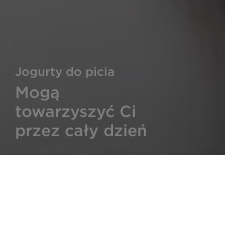
Jogurty do picia
Mogą
towarzyszyć Ci
przez cały dzień