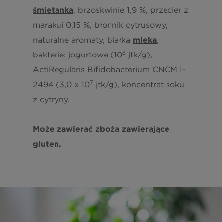
śmietanka
, brzoskwinie 1,9 %, przecier z
marakui 0,15 %, błonnik cytrusowy,
naturalne aromaty, białka
mleka
,
8
bakterie: jogurtowe (10
jtk/g),
ActiRegularis Bifidobacterium CNCM I-
7
2494 (3,0 x 10
jtk/g), koncentrat soku
z cytryny.
Może zawierać zboża zawierające
gluten.