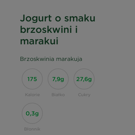
Jogurt o smaku
brzoskwini i
marakui
Brzoskwinia marakuja
175
7,9g
27,6g
Kalorie
Białko
Cukry
0,3g
Błonnik