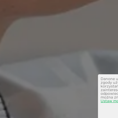
Danone uż
zgody uż
korzystan
zainteres
odpowiedn
można zn
Ustaw mo