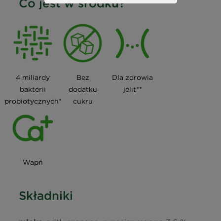
Co jest w środku?
4 miliardy
Bez
Dla zdrowia
bakterii
dodatku
jelit**
probiotycznych*
cukru
Wapń
Składniki