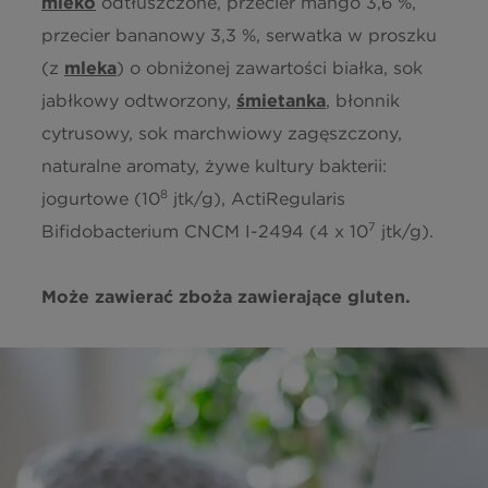
mleko
odtłuszczone, przecier mango 3,6 %,
przecier bananowy 3,3 %, serwatka w proszku
(z
mleka
) o obniżonej zawartości białka, sok
jabłkowy odtworzony,
śmietanka
, błonnik
cytrusowy, sok marchwiowy zagęszczony,
naturalne aromaty, żywe kultury bakterii:
8
jogurtowe (10
jtk/g), ActiRegularis
7
Bifidobacterium CNCM I-2494 (4 x 10
jtk/g).
Może zawierać zboża zawierające gluten.