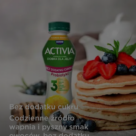
Bez dodatku cukru
Codzienne źródło
wapnia i pyszny smak
owoców, bez dodatku