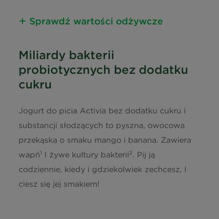
Sprawdź wartości odżywcze
Informacja o wartościach
Miliardy bakterii
odżywczych
probiotycznych bez dodatku
Energia
197 kJ / 47
cukru
kcal
Jogurt do picia Activia bez dodatku cukru i
Tłuszcz
0,5 g
substancji słodzących to pyszna, owocowa
przekąska o smaku mango i banana. Zawiera
w tym kwasy nasycone
0,3 g
1
2
wapń
I żywe kultury bakterii
. Pij ją
Węglowodany
7,3 g
codziennie, kiedy i gdziekolwiek zechcesz, I
ciesz się jej smakiem!
w tym cukry
7,2 g