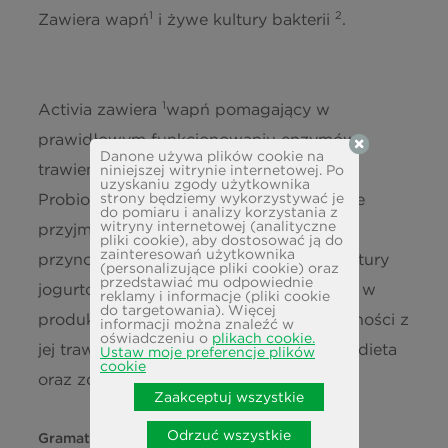
w tym cukry
7,3 g
1
2
Zawiera wapń
i żywe kultury bakterii
.
Białko
3,1 g
1
Activia zawiera
wapń pomagający w
Sól
0,14 g
prawidłowym funkcjonowaniu enzymów
Danone używa plików cookie na
2
Wapń
trawiennych oraz
żywe kultury bakterii.
118 mg (15 %*)
niniejszej witrynie internetowej. Po
uzyskaniu zgody użytkownika
Probiotyki to żywe mikroorganizmy, które
strony będziemy wykorzystywać je
do pomiaru i analizy korzystania z
witryny internetowej (analityczne
przyjmowane w odpowiedniej liczbie
pliki cookie), aby dostosować ją do
zainteresowań użytkownika
przynoszą korzyści zdrowotne. Żywe kultury
(personalizujące pliki cookie) oraz
przedstawiać mu odpowiednie
jogurtowe poprawiają trawienie zawartej w
reklamy i informacje (pliki cookie
do targetowania). Więcej
produkcie laktozy u osób mających trudności z
informacji można znaleźć w
oświadczeniu o
plikach cookie.
jej trawieniem. Ważna jest zbilansowana dieta
Ustaw moje preferencje plików
cookie
oraz zdrowy styl życia.
Zaakceptuj wszystkie
Odrzuć wszystkie
Gramatura
270g