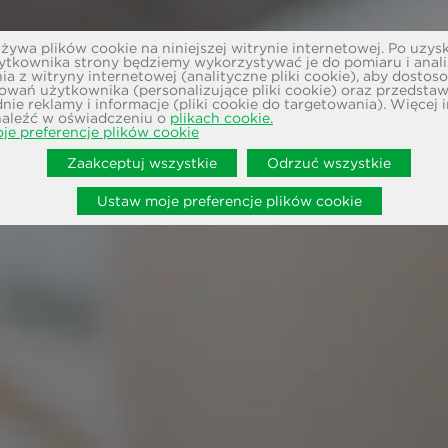
ywa plików cookie na niniejszej witrynie internetowej. Po uzys
ytkownika strony będziemy wykorzystywać je do pomiaru i anal
ia z witryny internetowej (analityczne pliki cookie), aby dostos
owań użytkownika (personalizujące pliki cookie) oraz przedsta
ie reklamy i informacje (pliki cookie do targetowania). Więcej 
aleźć w oświadczeniu o
plikach cookie.
je preferencje plików cookie
Zaakceptuj wszystkie
Odrzuć wszystkie
Ustaw moje preferencje plików cookie