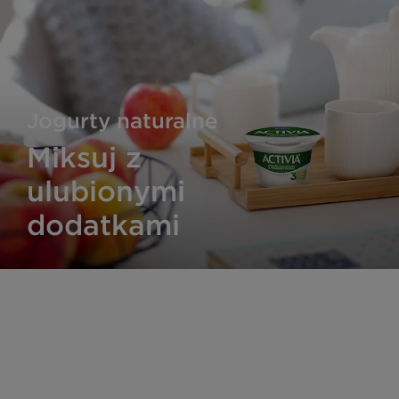
Jogurty naturalne
Miksuj z
ulubionymi
dodatkami