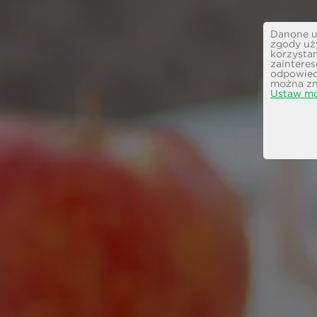
Danone uż
zgody uż
korzystan
zainteres
odpowiedn
można zn
Ustaw mo