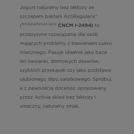
Kalorie
71kcal
Jogurt naturalny bez laktozy ze
szczepem bakterii ActiRegularis®
Tłuszcz
3,4g
Bifidobacterium lactis
(
CNCM I-2494)
to
przepyszne rozwiązanie dla osób
w tym kwasy nasycone
2,2g
mających problemy z trawieniem cukru
mlecznego. Pasuje idealnie jako baza
Węglowodany
5,6g
do owsianki, domowych deserów,
w tym cukry
5,6g
szybkich przekąsek czy jako podstawa
ulubionego dipu sałatkowego. Spróbuj,
Białko (Protein)
0,3g
a z pewnością docenisz opracowany
przez Activię skład bez laktozy i
Sól (Salt)
4,5g
smaczny, naturalny smak.
Wapń (Calcium)
0,15g
*RWS – Referencyjna wartość spożycia dla
przeciętnej osoby dorosłej (8400 kJ / 2000 kcal).