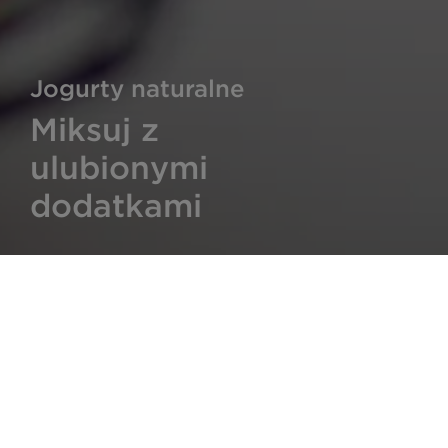
Jogurty naturalne
Miksuj z
ulubionymi
dodatkami
FAQ
KONTAKT
POLITYKA 