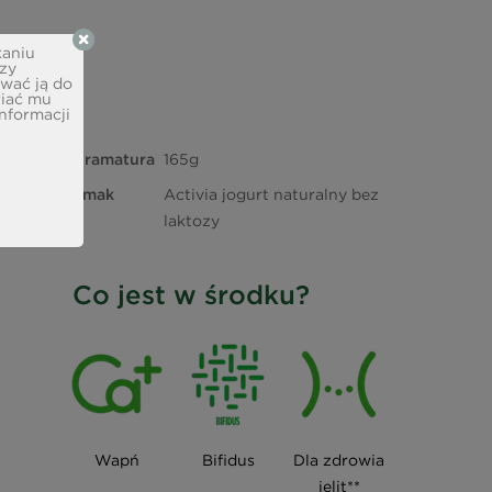
Kubek zawiera 1 porcję równą 180 g.
kaniu
izy
ować ją do
wiać mu
informacji
Gramatura
165g
Smak
Activia jogurt naturalny bez
laktozy
Co jest w środku?
Wapń
Bifidus
Dla zdrowia
jelit**