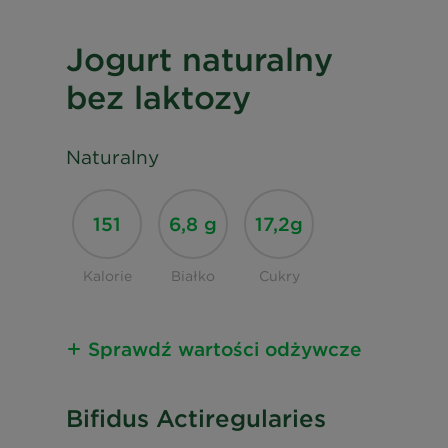
Jogurt naturalny
bez laktozy
Naturalny
151
6,8 g
17,2g
Kalorie
Białko
Cukry
Sprawdź wartości odżywcze
Informacja o wartościach
Bifidus Actiregularies
odżywczych