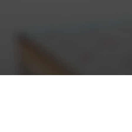
COOKIE
POLITYKA PRYWATNOŚCI
USTAWIENI