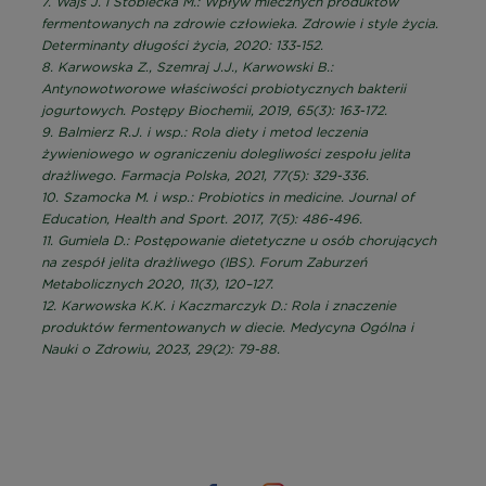
7. Wajs J. i Stobiecka M.: Wpływ mlecznych produktów
fermentowanych na zdrowie człowieka. Zdrowie i style życia.
Determinanty długości życia, 2020: 133-152.
8. Karwowska Z., Szemraj J.J., Karwowski B.:
Antynowotworowe właściwości probiotycznych bakterii
jogurtowych. Postępy Biochemii, 2019, 65(3): 163-172.
9. Balmierz R.J. i wsp.: Rola diety i metod leczenia
żywieniowego w ograniczeniu dolegliwości zespołu jelita
drażliwego. Farmacja Polska, 2021, 77(5): 329-336.
10. Szamocka M. i wsp.: Probiotics in medicine. Journal of
Education, Health and Sport. 2017, 7(5): 486-496.
11. Gumiela D.: Postępowanie dietetyczne u osób chorujących
na zespół jelita drażliwego (IBS). Forum Zaburzeń
Metabolicznych 2020, 11(3), 120–127.
12. Karwowska K.K. i Kaczmarczyk D.: Rola i znaczenie
produktów fermentowanych w diecie. Medycyna Ogólna i
Nauki o Zdrowiu, 2023, 29(2): 79-88.