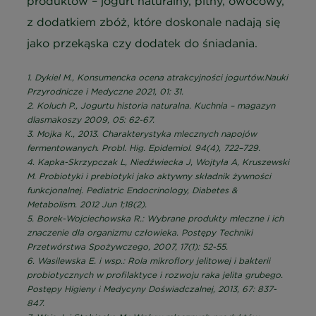
produktów – jogurt naturalny, pitny, owocowy,
z dodatkiem zbóż, które doskonale nadają się
jako przekąska czy dodatek do śniadania.
1. Dykiel M., Konsumencka ocena atrakcyjności jogurtów.Nauki
Przyrodnicze i Medyczne 2021, 01: 31.
2. Koluch P., Jogurtu historia naturalna. Kuchnia – magazyn
dlasmakoszy 2009, 05: 62-67.
3. Mojka K., 2013. Charakterystyka mlecznych napojów
fermentowanych. Probl. Hig. Epidemiol. 94(4),
722–729.
4. Kapka-Skrzypczak L, Niedźwiecka J, Wojtyła A, Kruszewski
M. Probiotyki i prebiotyki jako aktywny składnik żywności
funkcjonalnej. Pediatric Endocrinology, Diabetes &
Metabolism. 2012 Jun 1;18(2).
5. Borek-Wojciechowska R.: Wybrane produkty mleczne i ich
znaczenie dla organizmu człowieka. Postępy Techniki
Przetwórstwa Spożywczego, 2007, 17(1): 52-55.
6. Wasilewska E. i wsp.: Rola mikroflory jelitowej i bakterii
probiotycznych w profilaktyce i rozwoju raka jelita grubego.
Postępy Higieny i Medycyny Doświadczalnej, 2013, 67: 837-
847.