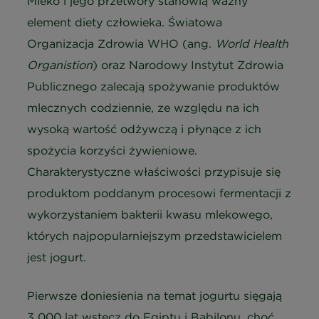
Mleko i jego przetwory stanowią ważny
element diety człowieka. Światowa
Organizacja Zdrowia WHO (ang.
World Health
Organistion
) oraz Narodowy Instytut Zdrowia
Publicznego zalecają spożywanie produktów
mlecznych codziennie, ze względu na ich
wysoką wartość odżywczą i płynące z ich
spożycia korzyści żywieniowe.
Charakterystyczne właściwości przypisuje się
produktom poddanym procesowi fermentacji z
wykorzystaniem bakterii kwasu mlekowego,
których najpopularniejszym przedstawicielem
jest jogurt.
Pierwsze doniesienia na temat jogurtu sięgają
3 000 lat wstecz do Egiptu i Babilonu, choć