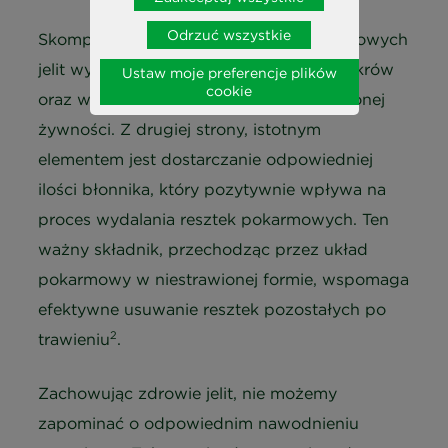
Odrzuć wszystkie
Skomponowanie jadłospisu na rzecz zdrowych
jelit wymaga zredukowania nadmiaru cukrów
Ustaw moje preferencje plików
cookie
oraz wyeliminowania wysoko przetworzonej
żywności. Z drugiej strony, istotnym
elementem jest dostarczanie odpowiedniej
ilości błonnika, który pozytywnie wpływa na
proces wydalania resztek pokarmowych. Ten
ważny składnik, przechodząc przez układ
pokarmowy w niestrawionej formie, wspomaga
efektywne usuwanie resztek pozostałych po
2
trawieniu
.
Zachowując zdrowie jelit, nie możemy
zapominać o odpowiednim nawodnieniu