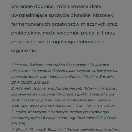
Starannie dobrana, zróżnicowana dieta,
uwzględniająca spożycie błonnika, kiszonek,
fermentowanych przetworów mlecznych oraz
prebiotyków, może wspomóc pracę jelit oraz
przyczynić się do ogólnego dobrostanu
organizmu.
1. Macura, Barbara, and Marian Szczepanik. "Oś jelitowo-
mięśniowa. Aktywność fizyczna jako czynnik wpływający na
stan mikrobioty jelit." Medycyna Ogólna i Nauki o Zdrowiu
28.4 (2022): 279-285.
2. Adamiak, Joanna, and Mariola Herbet. "Wpływ mikrobioty
jelitowej na stan zdrowia."Wybrane aspekty stanu zdrowia
osób mieszkających na terenie Polski–przegląd i badania”.
Tom 249. Wydawnictwo Naukowe TYGIEL Sp. z o.o. (2021)
3. Mojka, Katarzyna. "Probiotyki, prebiotyki i synbiotyki–
charakterystyka i funkcje." Probl Hig Epidemiol 95.3 (2014):
541-549.
4. Olszak, M., and E. Solarska. "Wpływ żywienia na mikroflorę