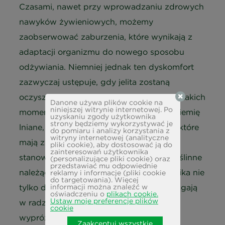
Czasami, nawet przy wprowadzaniu zdrowych
nawyków żywieniowych, możemy
zaobserwować zaburzenia, które wynikają z
adaptacji organizmu do nowego sposobu
odżywiania. Niemniej jednak ten dyskomfort
zazwyczaj ustępuje, gdy jelita zostaną
oczyszczone z ewentualnych złogów. W takich
Danone używa plików cookie na
niniejszej witrynie internetowej. Po
momentach warto sięgnąć po nasiona (siemię
uzyskaniu zgody użytkownika
strony będziemy wykorzystywać je
lniane, babka płesznik, babka jajowata), które
do pomiaru i analizy korzystania z
witryny internetowej (analityczne
mają zdolność wytwarzania śluzu,
pliki cookie), aby dostosować ją do
zainteresowań użytkownika
stanowiącego ochronną barierę. Śluzy roślinne
(personalizujące pliki cookie) oraz
przedstawiać mu odpowiednie
należące do rozpuszczalnej frakcji błonnika nie
reklamy i informacje (pliki cookie
do targetowania). Więcej
tylko działają osłonowo, lecz także pomagają
informacji można znaleźć w
oświadczeniu o
plikach cookie.
Ustaw moje preferencje plików
w radzeniu sobie z problemami z
cookie
wypróżnieniami.
Zaakceptuj wszystkie