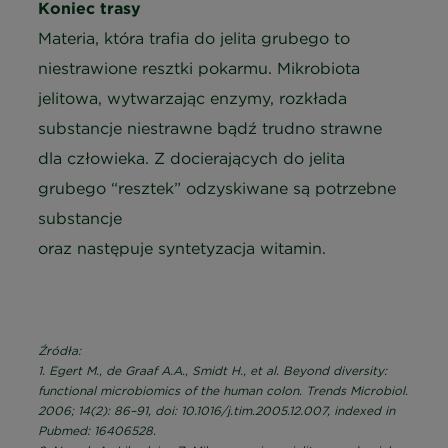
Koniec trasy
Materia, która trafia do jelita grubego to
niestrawione resztki pokarmu. Mikrobiota
jelitowa, wytwarzając enzymy, rozkłada
substancje niestrawne bądź trudno strawne
dla człowieka. Z docierających do jelita
grubego “resztek” odzyskiwane są potrzebne
substancje
oraz następuje syntetyzacja witamin.
Źródła:
1. Egert M., de Graaf A.A., Smidt H., et al. Beyond diversity:
functional microbiomics of the human colon. Trends Microbiol.
2006; 14(2): 86–91, doi: 10.1016/j.tim.2005.12.007, indexed in
Pubmed: 16406528.