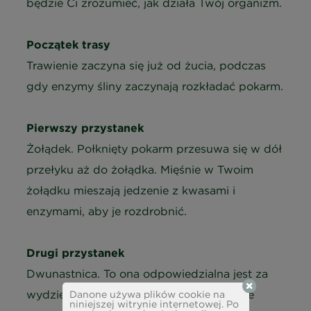
będzie Ci zrozumieć, jak działa Twój organizm.
Początek trasy
Trawienie zaczyna się już od żucia, podczas
gdy enzymy śliny zaczynają rozkładać pokarm.
Pierwszy przystanek
Żołądek. Połknięty pokarm przesuwa się w dół
przełyku aż do żołądka. Mięśnie w Twoim
żołądku mieszają jedzenie z kwasami i
enzymami, aby je rozdrobnić.
Drugi przystanek
Dwunastnica. To ona odpowiedzialna jest za
wydzielanie soków trzustkowych i kolejne
Danone używa plików cookie na
niniejszej witrynie internetowej. Po