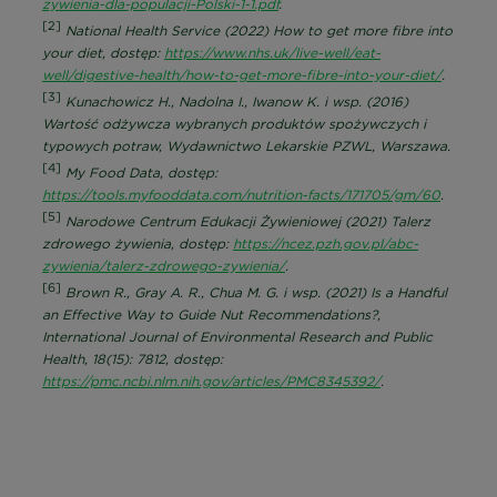
zywienia-dla-populacji-Polski-1-1.pdf
.
[2]
National Health Service (2022)
How to get more fibre into
your diet
, dostęp:
https://www.nhs.uk/live-well/eat-
well/digestive-health/how-to-get-more-fibre-into-your-diet/
.
[3]
Kunachowicz H., Nadolna I., Iwanow K. i wsp. (2016)
Wartość odżywcza wybranych produktów spożywczych i
typowych potraw
, Wydawnictwo Lekarskie PZWL, Warszawa.
[4]
My Food Data, dostęp:
https://tools.myfooddata.com/nutrition-facts/171705/gm/60
.
[5]
Narodowe Centrum Edukacji Żywieniowej (2021)
Talerz
zdrowego żywienia
, dostęp:
https://ncez.pzh.gov.pl/abc-
zywienia/talerz-zdrowego-zywienia/
.
[6]
Brown R., Gray A. R., Chua M. G. i wsp. (2021)
Is a Handful
an Effective Way to Guide Nut Recommendations?
,
International Journal of Environmental Research and Public
Health, 18(15): 7812, dostęp:
https://pmc.ncbi.nlm.nih.gov/articles/PMC8345392/
.