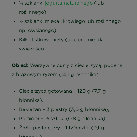
¼ szklanki
jogurtu naturalnego
(lub
roślinnego)
½ szklanki mleka (krowiego lub roślinnego
np. owsianego)
Kilka listków mięty (opcjonalnie dla
świeżości)
Obiad:
Warzywne curry z ciecierzycą, podane
z brązowym ryżem (14,1 g błonnika)
Ciecierzyca gotowana – 120 g (7,7 g
błonnika),
Bakłażan – 3 plastry (3,0 g błonnika),
Pomidor – ½ sztuki (0,8 g błonnika),
Żółta pasta curry – 1 łyżeczka (0,1 g
błonnika),