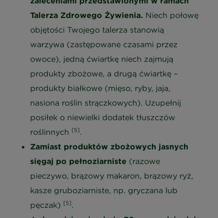
zaleceniami przedstawionymi w ramach
Talerza Zdrowego Żywienia.
Niech połowę
objętości Twojego talerza stanowią
warzywa (zastępowane czasami przez
owoce), jedną ćwiartkę niech zajmują
produkty zbożowe, a drugą ćwiartkę –
produkty białkowe (mięso, ryby, jaja,
nasiona roślin strączkowych). Uzupełnij
posiłek o niewielki dodatek tłuszczów
[5]
roślinnych
.
Zamiast produktów zbożowych jasnych
sięgaj po pełnoziarniste
(razowe
pieczywo, brązowy makaron, brązowy ryż,
kasze gruboziarniste, np. gryczana lub
[5]
pęczak)
.