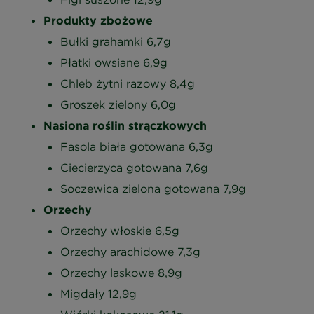
Produkty zbożowe
Bułki grahamki 6,7g
Płatki owsiane 6,9g
Chleb żytni razowy 8,4g
Groszek zielony 6,0g
Nasiona roślin strączkowych
Fasola biała gotowana 6,3g
Ciecierzyca gotowana 7,6g
Soczewica zielona gotowana 7,9g
Orzechy
Orzechy włoskie 6,5g
Orzechy arachidowe 7,3g
Orzechy laskowe 8,9g
Migdały 12,9g