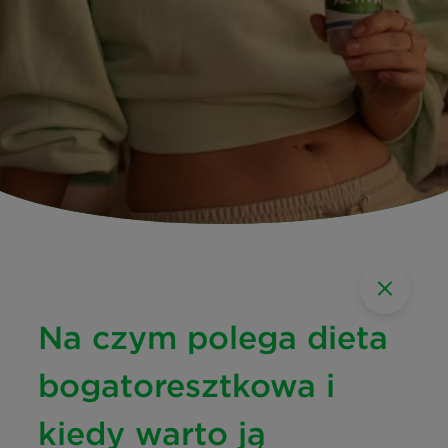
Na czym polega dieta
bogatoresztkowa i
kiedy warto ją